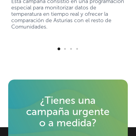
ón
La
t
re
¿Tienes una
campaña urgente
o a medida?