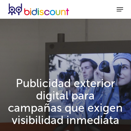
Skip
Menu
to
Close
main
Menu
content
Publicidad exterior
digital para
campañas que exigen
visibilidad inmediata